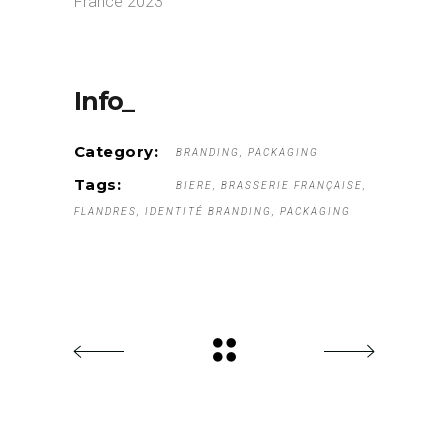
France 2023
Info_
Category:
BRANDING
PACKAGING
Tags:
BIERE
BRASSERIE FRANÇAISE
FLANDRES
IDENTITÉ BRANDING
PACKAGING