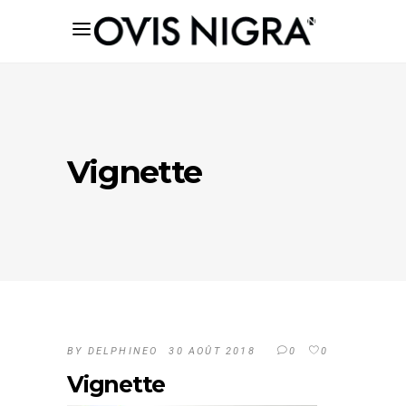
Vignette
BY
DELPHINEO
30 AOÛT 2018
0
0
Vignette